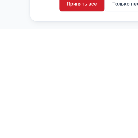
Принять все
Только н
artistiX.ru
a
Каталог творческих лиц и коллективов