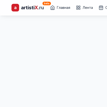
beta
artisti
X
.ru
a
лиц и коллективов
Главная
Лента
Каталог творческих