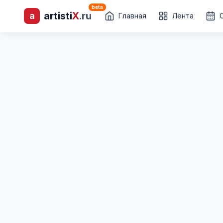
beta
artisti
X
.ru
a
лиц и коллективов
Главная
Лента
Каталог творческих