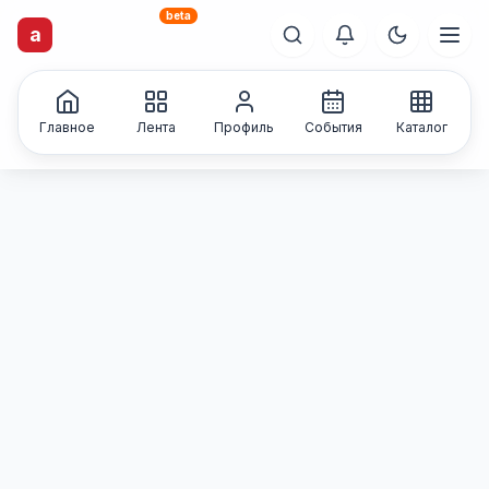
beta
artisti
X
.ru
a
Каталог творческих
лиц и коллективов
Главное
Лента
Профиль
События
Каталог