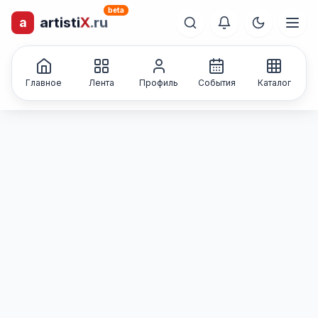
beta
a
artisti
X
.ru
лиц и коллективов
Каталог творческих
Главное
Лента
Профиль
События
Каталог