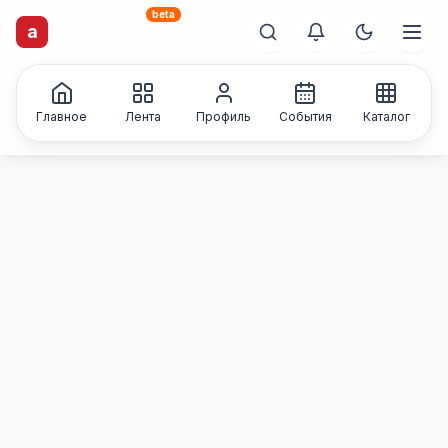
beta
artisti
X
.ru
a
Каталог творческих
лиц и коллективов
Главное
Лента
Профиль
События
Каталог