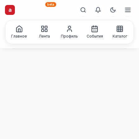
beta
a
artisti
X
.ru
Каталог творческих
лиц и коллективов
Главное
Лента
Профиль
События
Каталог