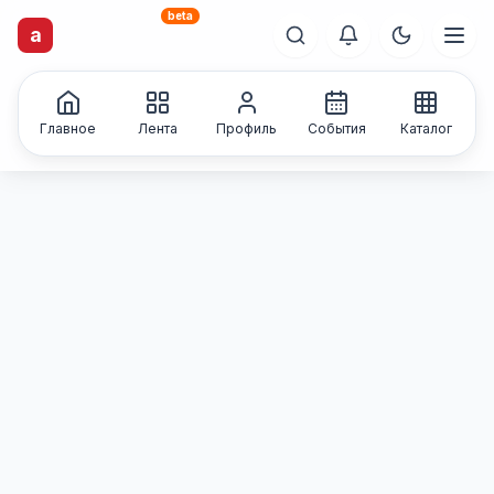
beta
artisti
X
.ru
a
Каталог творческих
лиц и коллективов
Главное
Лента
Профиль
События
Каталог