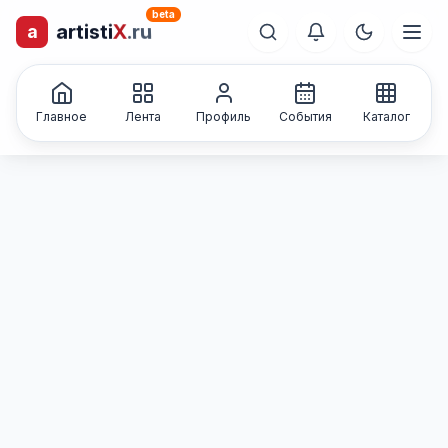
beta
artisti
X
.ru
a
лиц и коллективов
Каталог творческих
Главное
Лента
Профиль
События
Каталог