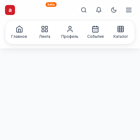
beta
artisti
X
.ru
a
Каталог творческих
лиц и коллективов
Главное
Лента
Профиль
События
Каталог