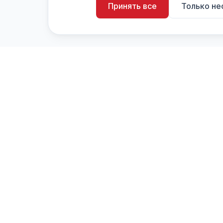
Принять все
Только н
artistiX.ru
a
Каталог творческих лиц и коллективов