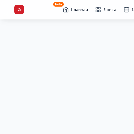
beta
artisti
X
.ru
a
Каталог творческих
Главная
Лента
лиц и коллективов