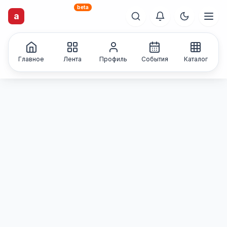
beta
artisti
X
.ru
a
Каталог творческих
лиц и коллективов
Главное
Лента
Профиль
События
Каталог