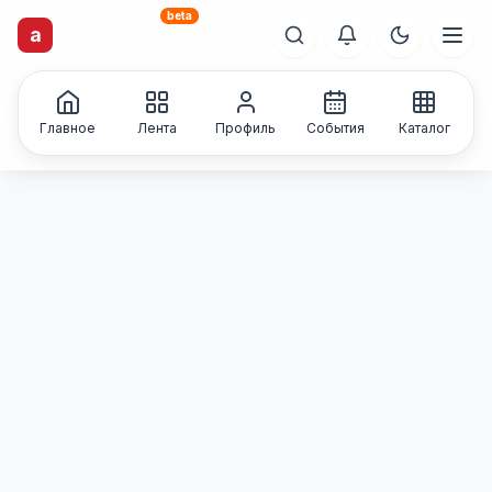
beta
a
artisti
X
.ru
Каталог творческих
лиц и коллективов
Главное
Лента
Профиль
События
Каталог