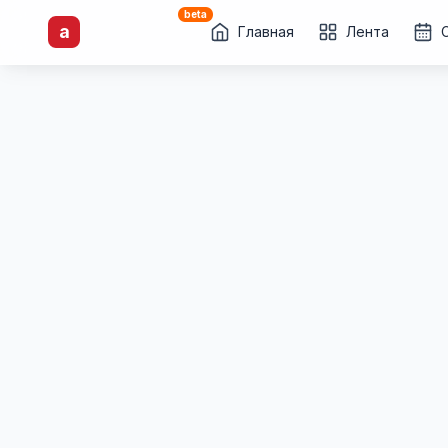
beta
artisti
X
.ru
a
Каталог творческих
Главная
Лента
лиц и коллективов