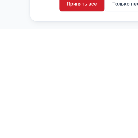
Принять все
Только н
artistiX.ru
a
Каталог творческих лиц и коллективов