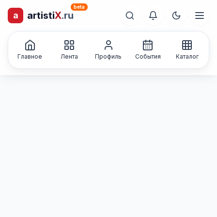
beta
artisti
X
.ru
a
лиц и коллективов
Каталог творческих
Главное
Лента
Профиль
События
Каталог