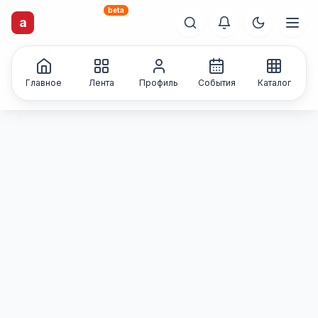
beta
artisti
X
.ru
a
Каталог творческих
лиц и коллективов
Главное
Лента
Профиль
События
Каталог