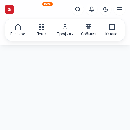
beta
a
artisti
X
.ru
Каталог творческих
лиц и коллективов
Главное
Лента
Профиль
События
Каталог