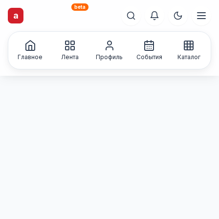
beta
artisti
X
.ru
a
Каталог творческих
лиц и коллективов
Главное
Лента
Профиль
События
Каталог