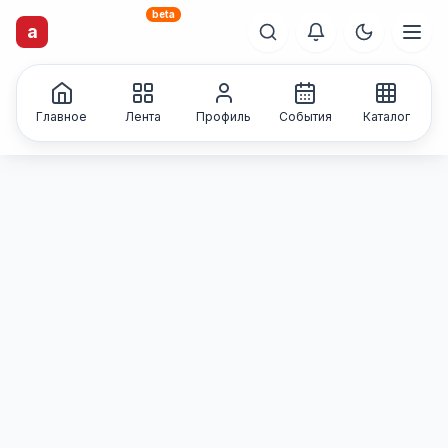
beta
artisti
X
.ru
a
Каталог творческих
лиц и коллективов
Главное
Лента
Профиль
События
Каталог