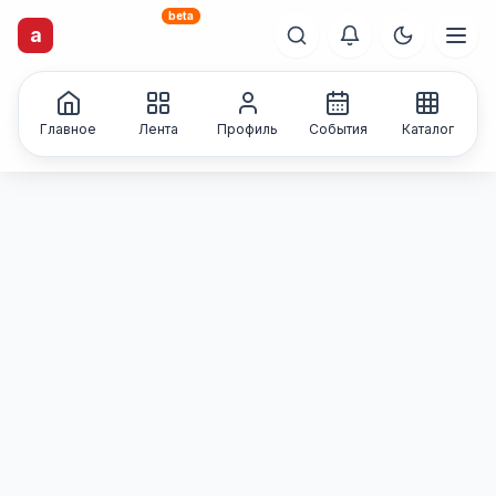
beta
artisti
X
.ru
a
Каталог творческих
лиц и коллективов
Главное
Лента
Профиль
События
Каталог