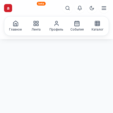
beta
artisti
X
.ru
a
Каталог творческих
лиц и коллективов
Главное
Лента
Профиль
События
Каталог