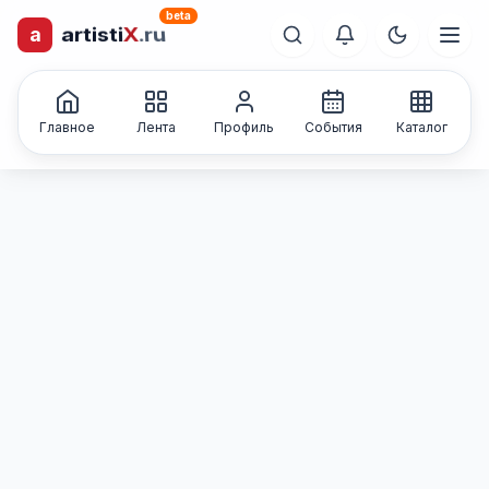
beta
a
artisti
X
.ru
лиц и коллективов
Каталог творческих
Главное
Лента
Профиль
События
Каталог