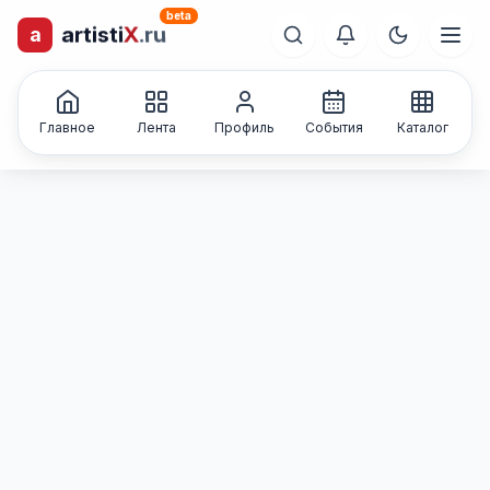
beta
a
artisti
X
.ru
лиц и коллективов
Каталог творческих
Главное
Лента
Профиль
События
Каталог