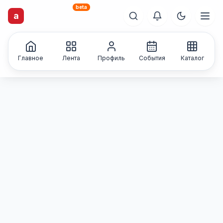
beta
artisti
X
.ru
a
Каталог творческих
лиц и коллективов
Главное
Лента
Профиль
События
Каталог