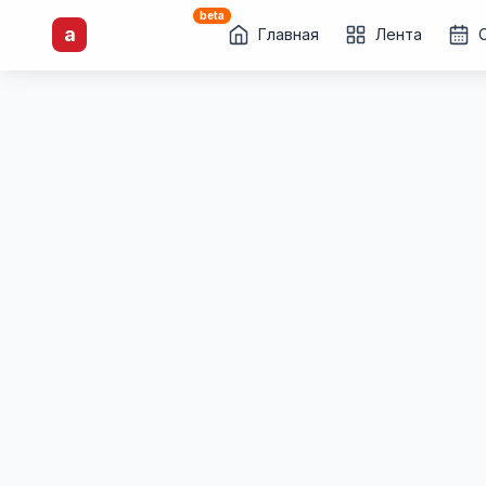
beta
artisti
X
.ru
a
Каталог творческих
Главная
Лента
лиц и коллективов