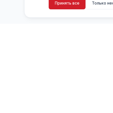
Принять все
Только н
artistiX.ru
a
Каталог творческих лиц и коллективов