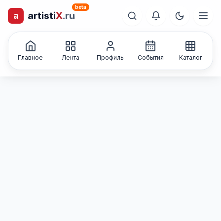
beta
a
artisti
X
.ru
лиц и коллективов
Каталог творческих
Главное
Лента
Профиль
События
Каталог