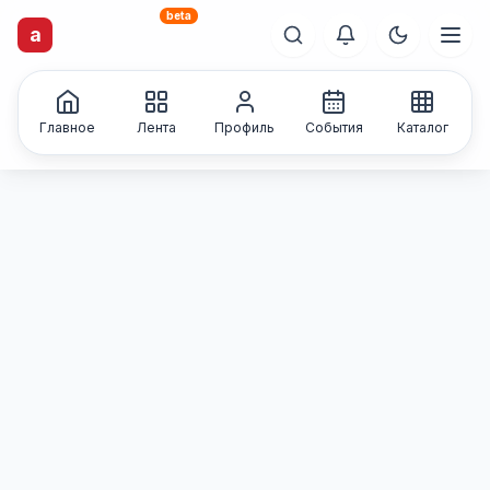
beta
artisti
X
.ru
a
Каталог творческих
лиц и коллективов
Главное
Лента
Профиль
События
Каталог