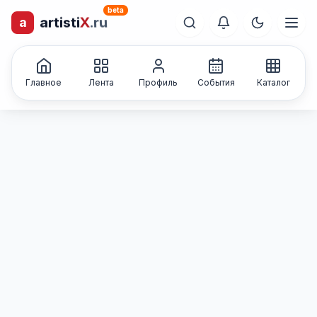
beta
a
artisti
X
.ru
лиц и коллективов
Каталог творческих
Главное
Лента
Профиль
События
Каталог