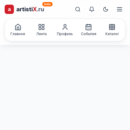
beta
artisti
X
.ru
a
лиц и коллективов
Каталог творческих
Главное
Лента
Профиль
События
Каталог