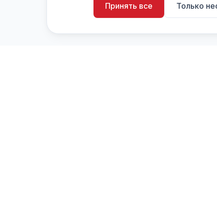
Принять все
Только н
artistiX.ru
a
Каталог творческих лиц и коллективов