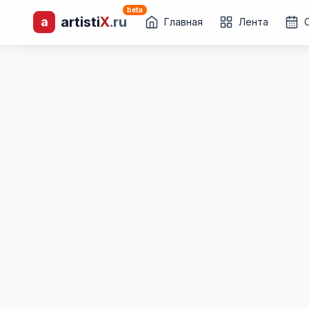
beta
a
artisti
X
.ru
лиц и коллективов
Главная
Лента
Каталог творческих