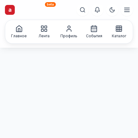
beta
artisti
X
.ru
a
Каталог творческих
лиц и коллективов
Главное
Лента
Профиль
События
Каталог