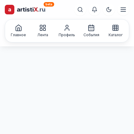
beta
a
artisti
X
.ru
лиц и коллективов
Каталог творческих
Главное
Лента
Профиль
События
Каталог