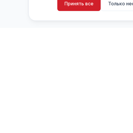
Принять все
Только н
artistiX.ru
a
Каталог творческих лиц и коллективов