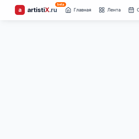
beta
artisti
X
.ru
a
лиц и коллективов
Главная
Лента
Каталог творческих