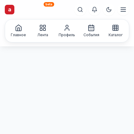
beta
a
artisti
X
.ru
Каталог творческих
лиц и коллективов
Главное
Лента
Профиль
События
Каталог