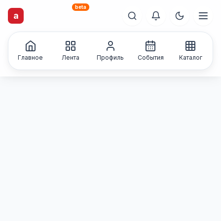
beta
a
artisti
X
.ru
Каталог творческих
лиц и коллективов
Главное
Лента
Профиль
События
Каталог