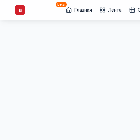
beta
artisti
X
.ru
a
Каталог творческих
Главная
Лента
лиц и коллективов