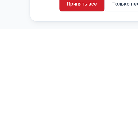
Принять все
Только н
artistiX.ru
a
Каталог творческих лиц и коллективов