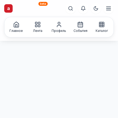
beta
a
artisti
X
.ru
Каталог творческих
лиц и коллективов
Главное
Лента
Профиль
События
Каталог