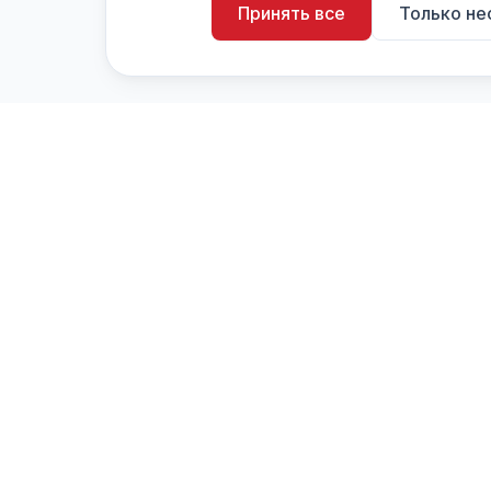
Принять все
Только н
artistiX.ru
a
Каталог творческих лиц и коллективов