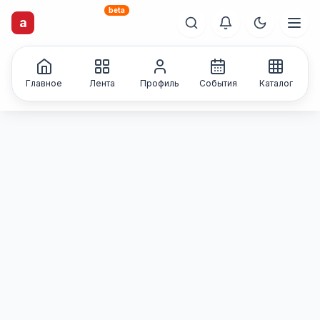
beta
a
artisti
X
.ru
Каталог творческих
лиц и коллективов
Главное
Лента
Профиль
События
Каталог