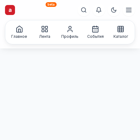
beta
artisti
X
.ru
a
Каталог творческих
лиц и коллективов
Главное
Лента
Профиль
События
Каталог