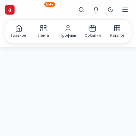
beta
artisti
X
.ru
a
Каталог творческих
лиц и коллективов
Главное
Лента
Профиль
События
Каталог