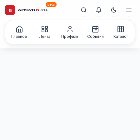
beta
a
artisti
X
.ru
Каталог творческих
лиц и коллективов
Главное
Лента
Профиль
События
Каталог