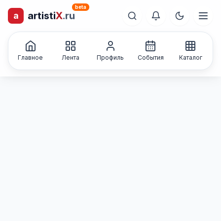
beta
artisti
X
.ru
a
лиц и коллективов
Каталог творческих
Главное
Лента
Профиль
События
Каталог