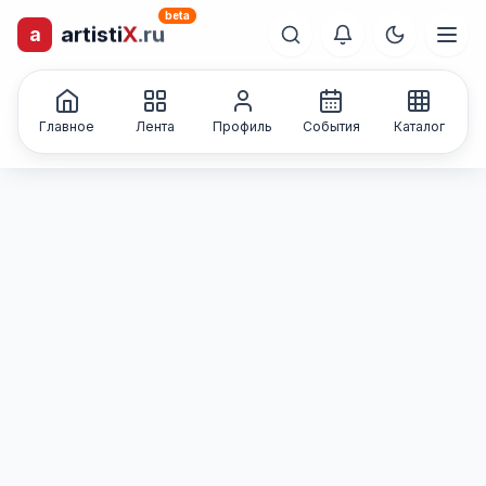
beta
a
artisti
X
.ru
лиц и коллективов
Каталог творческих
Главное
Лента
Профиль
События
Каталог