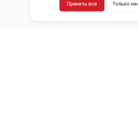
Принять все
Только н
artistiX.ru
a
Каталог творческих лиц и коллективов