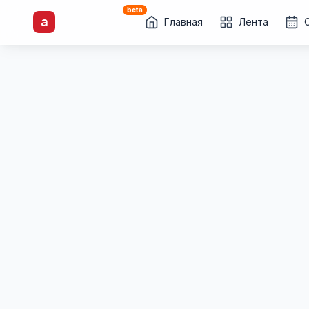
beta
artisti
X
.ru
a
Каталог творческих
Главная
Лента
лиц и коллективов