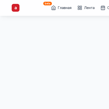
beta
artisti
X
.ru
a
Каталог творческих
Главная
Лента
лиц и коллективов