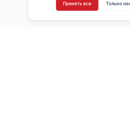
Принять все
Только н
artistiX.ru
a
Каталог творческих лиц и коллективов