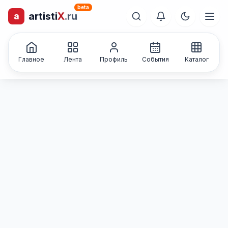
beta
artisti
X
.ru
a
лиц и коллективов
Каталог творческих
Главное
Лента
Профиль
События
Каталог