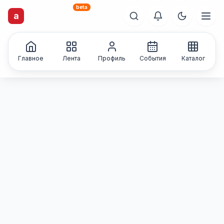
beta
a
artisti
X
.ru
Каталог творческих
лиц и коллективов
Главное
Лента
Профиль
События
Каталог