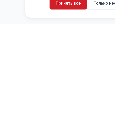
Принять все
Только н
artistiX.ru
a
Каталог творческих лиц и коллективов