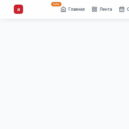
beta
artisti
X
.ru
a
Каталог творческих
Главная
Лента
лиц и коллективов