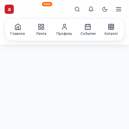
beta
artisti
X
.ru
a
Каталог творческих
лиц и коллективов
Главное
Лента
Профиль
События
Каталог