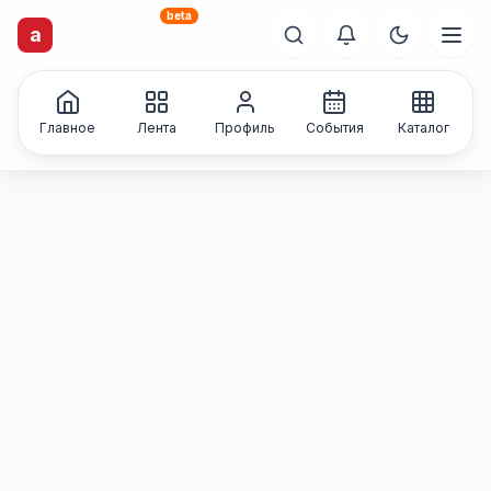
beta
artisti
X
.ru
a
Каталог творческих
лиц и коллективов
Главное
Лента
Профиль
События
Каталог